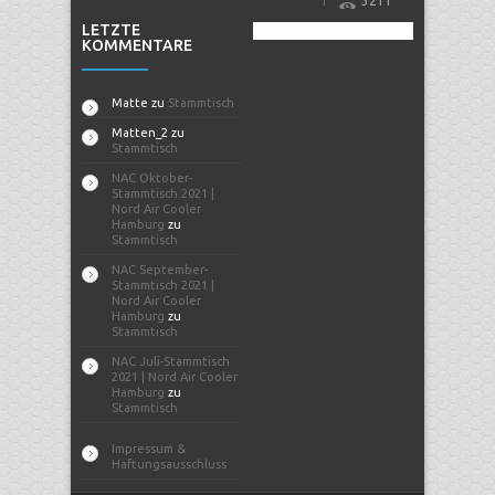
3211
LETZTE
KOMMENTARE
Matte
zu
Stammtisch
Matten_2
zu
Stammtisch
NAC Oktober-
Stammtisch 2021 |
Nord Air Cooler
Hamburg
zu
Stammtisch
NAC September-
Stammtisch 2021 |
Nord Air Cooler
Hamburg
zu
Stammtisch
NAC Juli-Stammtisch
2021 | Nord Air Cooler
Hamburg
zu
Stammtisch
Impressum &
Haftungsausschluss