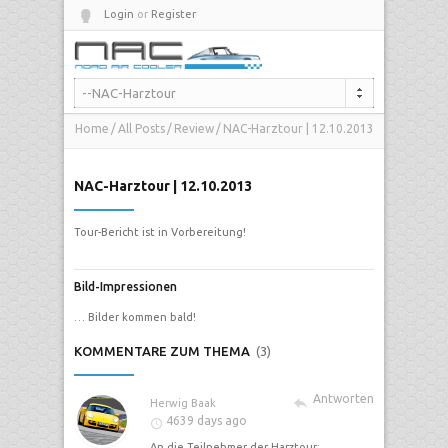
Login
or
Register
--NAC-Harztour
Home
All Posts
Review
NAC-Harztour | 12.10.2013
NAC-Harztour | 12.10.2013
Tour-Bericht ist in Vorbereitung!
Bild-Impressionen
… Bilder kommen bald!
KOMMENTARE ZUM THEMA
(3)
Antworten
Herwig Baak
4639 days ago
An die Teilnehmer der Harztour: