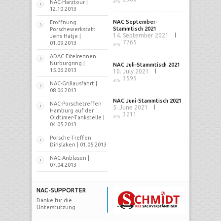
NAC-Harztour |
12.10.2013
NAC September-
Eröffnung
Stammtisch 2021
Porschewerkstatt
14. September 2021
Jens Hatje |
7765
01.09.2013
ADAC Eifelrennen
Nürburgring |
NAC Juli-Stammtisch 2021
15.06.2013
10. July 2021
3595
NAC-Grillausfahrt |
08.06.2013
NAC Juni-Stammtisch 2021
NAC-Porschetreffen
5. June 2021
Hamburg auf der
3211
Oldtimer-Tankstelle |
04.05.2013
Porsche-Treffen
Dinslaken | 01.05.2013
NAC-Anblasen |
07.04.2013
NAC-SUPPORTER
Danke für die
Unterstützung