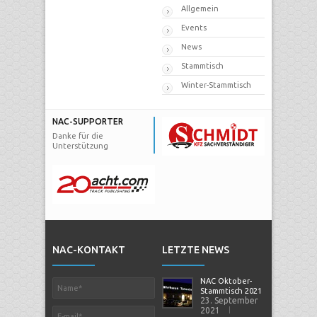
Allgemein
Events
News
Stammtisch
Winter-Stammtisch
NAC-SUPPORTER
Danke für die
Unterstützung
NAC-KONTAKT
LETZTE NEWS
NAC Oktober-
Stammtisch 2021
23. September
2021