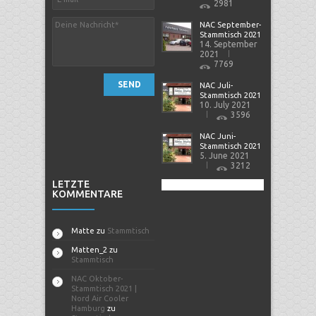
2981
NAC September-
Stammtisch 2021
14. September
2021
7769
SEND
NAC Juli-
Stammtisch 2021
10. July 2021
3596
NAC Juni-
Stammtisch 2021
5. June 2021
3212
LETZTE
KOMMENTARE
Matte
zu
Stammtisch
Matten_2
zu
Stammtisch
NAC Oktober-
Stammtisch 2021 |
Nord Air Cooler
Hamburg
zu