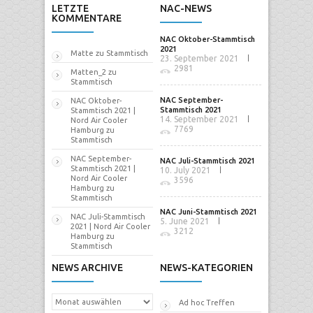
LETZTE
NAC-NEWS
KOMMENTARE
NAC Oktober-Stammtisch
2021
Matte
zu
Stammtisch
23. September 2021
2981
Matten_2
zu
Stammtisch
NAC September-
NAC Oktober-
Stammtisch 2021
Stammtisch 2021 |
14. September 2021
Nord Air Cooler
7769
Hamburg
zu
Stammtisch
NAC September-
NAC Juli-Stammtisch 2021
Stammtisch 2021 |
10. July 2021
Nord Air Cooler
3596
Hamburg
zu
Stammtisch
NAC Juni-Stammtisch 2021
NAC Juli-Stammtisch
5. June 2021
2021 | Nord Air Cooler
3212
Hamburg
zu
Stammtisch
NEWS ARCHIVE
NEWS-KATEGORIEN
News
Ad hoc Treffen
Archive