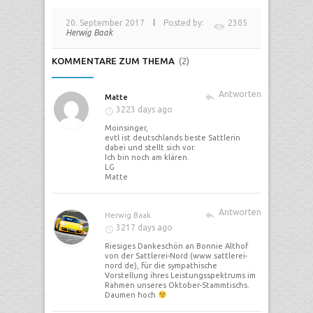
20. September 2017
Posted by:
2305
Herwig Baak
KOMMENTARE ZUM THEMA
(2)
Antworten
Matte
3223 days ago
Moinsinger,
evtl ist deutschlands beste Sattlerin
dabei und stellt sich vor.
Ich bin noch am klären.
LG
Matte
Antworten
Herwig Baak
3217 days ago
Riesiges Dankeschön an Bonnie Althof
von der Sattlerei-Nord (www.sattlerei-
nord.de), für die sympathische
Vorstellung ihres Leistungsspektrums im
Rahmen unseres Oktober-Stammtischs.
Daumen hoch