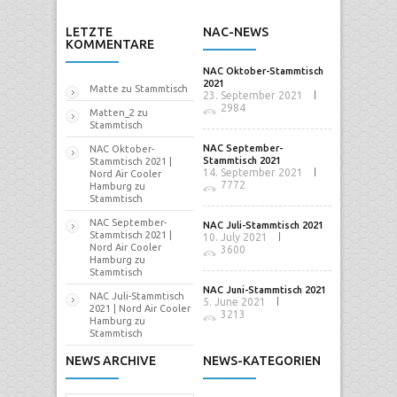
LETZTE
NAC-NEWS
KOMMENTARE
NAC Oktober-Stammtisch
2021
Matte
zu
Stammtisch
23. September 2021
2984
Matten_2
zu
Stammtisch
NAC September-
NAC Oktober-
Stammtisch 2021
Stammtisch 2021 |
14. September 2021
Nord Air Cooler
7772
Hamburg
zu
Stammtisch
NAC September-
NAC Juli-Stammtisch 2021
Stammtisch 2021 |
10. July 2021
Nord Air Cooler
3600
Hamburg
zu
Stammtisch
NAC Juni-Stammtisch 2021
NAC Juli-Stammtisch
5. June 2021
2021 | Nord Air Cooler
3213
Hamburg
zu
Stammtisch
NEWS ARCHIVE
NEWS-KATEGORIEN