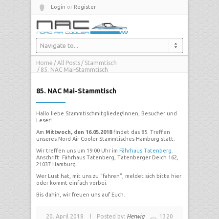
Login
or
Register
Navigate to...
Home
All Posts
Stammtisch
85. NAC Mai-Stammtisch
85. NAC Mai-Stammtisch
Hallo liebe Stammtischmitglieder/Innen, Besucher und
Leser!
Am
Mittwoch, den 16.05.2018
findet das 85. Treffen
unseres Nord Air Cooler Stammtisches Hamburg statt.
Wir treffen uns um 19.00 Uhr im
Fährhaus Tatenberg
.
Anschrift: Fährhaus Tatenberg, Tatenberger Deich 162,
21037 Hamburg.
Wer Lust hat, mit uns zu “fahren”, meldet sich bitte hier
oder kommt einfach vorbei.
Bis dahin, wir freuen uns auf Euch.
20. April 2018
Posted by:
Herwig
1320