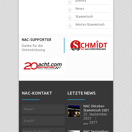
Events
News
Stammtisch
Winter-Stammtisch
NAC-SUPPORTER
Danke für die
Unterstützung
NAC-KONTAKT
LETZTE NEWS
NAC Oktober-
Stammtisch 2021
23. September
2021
2977
NAC September-