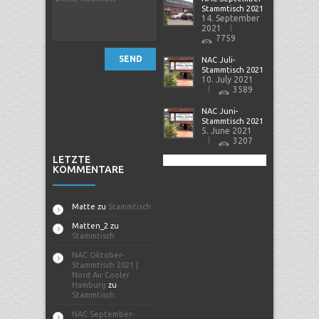
Stammtisch 2021
14. September
2021
7759
SEND
NAC Juli-
Stammtisch 2021
10. July 2021
3589
NAC Juni-
Stammtisch 2021
5. June 2021
3207
LETZTE
KOMMENTARE
Matte
zu
Stammtisch
Matten_2
zu
Stammtisch
NAC Oktober-
Stammtisch 2021 |
Nord Air Cooler
Hamburg
zu
Stammtisch
NAC September-