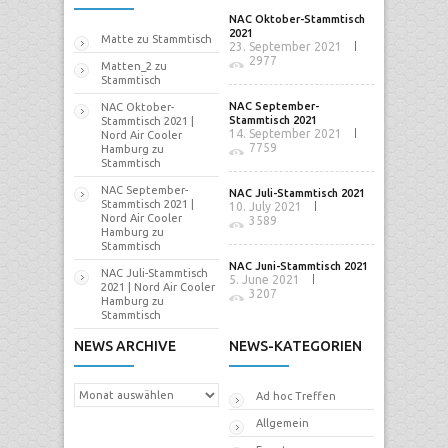
NAC Oktober-Stammtisch
2021
Matte
zu
Stammtisch
23. September 2021
2977
Matten_2
zu
Stammtisch
NAC September-
NAC Oktober-
Stammtisch 2021
Stammtisch 2021 |
14. September 2021
Nord Air Cooler
7759
Hamburg
zu
Stammtisch
NAC September-
NAC Juli-Stammtisch 2021
Stammtisch 2021 |
10. July 2021
Nord Air Cooler
3589
Hamburg
zu
Stammtisch
NAC Juni-Stammtisch 2021
NAC Juli-Stammtisch
5. June 2021
2021 | Nord Air Cooler
3207
Hamburg
zu
Stammtisch
NEWS ARCHIVE
NEWS-KATEGORIEN
News
Ad hoc Treffen
Archive
Allgemein