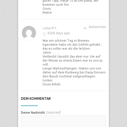
guter Tipp, Hatje 13.00 Uhr passt, wir
kommen auch hin.
Gruss
Matte
Antworten
Lampi911
4568 days ago
War ein schöner Tag in Bremen.
Irgendwie habe ich das Gefühl gehabt ,
das es voller war als die letzten
Jahre……..
Vielleicht täuscht das aber nur. Um auf
der Messe zu etwas Essen war es uns zu
voll.
Lange Warteschlangen. Haben uns von
daher auf dem Rückweg bei Daisy Dinners
den Bauch nochmal vollgeschlagen.
Lecker.
Gruss Achim
DEIN KOMMENTAR
(required)
Deine Nachricht