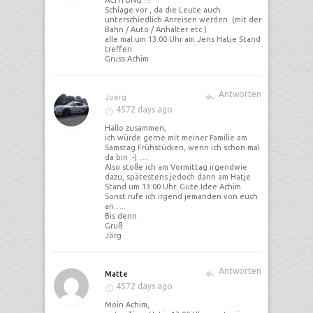
ACHTUNG !!!
Schlage vor , da die Leute auch
unterschiedlich Anreisen werden. (mit der
Bahn / Auto / Anhalter etc )
alle mal um 13.00 Uhr am Jens Hatje Stand
treffen.
Gruss Achim
Antworten
Joerg
4572 days ago
Hallo zusammen,
ich würde gerne mit meiner Familie am
Samstag Frühstücken, wenn ich schon mal
da bin :-)…..
Also stoße ich am Vormittag irgendwie
dazu, spätestens jedoch dann am Hatje
Stand um 13:00 Uhr. Gute Idee Achim
Sonst rufe ich irgend jemanden von euch
an…..
Bis denn
Gruß
Jörg
Antworten
Matte
4572 days ago
Moin Achim,