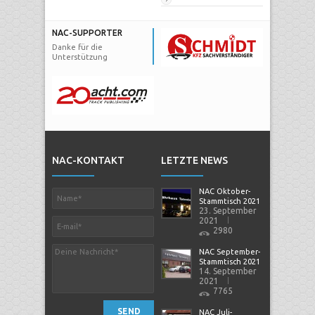
NAC-SUPPORTER
Danke für die
Unterstützung
NAC-KONTAKT
LETZTE NEWS
NAC Oktober-
Stammtisch 2021
23. September
2021
2980
NAC September-
Stammtisch 2021
14. September
2021
7765
SEND
NAC Juli-