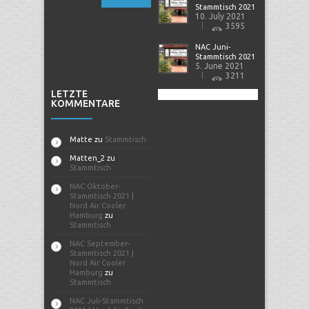
Stammtisch 2021
10. July 2021
3595
NAC Juni-
Stammtisch 2021
5. June 2021
3211
LETZTE
KOMMENTARE
Matte
zu
Stammtisch
Matten_2
zu
Stammtisch
NAC Oktober-
Stammtisch 2021 |
Nord Air Cooler
Hamburg
zu
Stammtisch
NAC September-
Stammtisch 2021 |
Nord Air Cooler
Hamburg
zu
Stammtisch
NAC Juli-Stammtisch