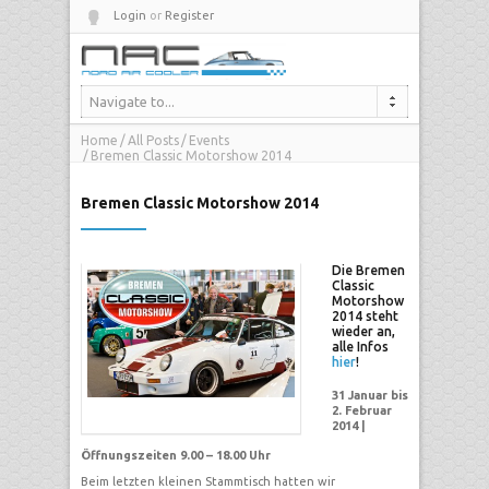
Login
or
Register
Navigate to...
Home
All Posts
Events
Bremen Classic Motorshow 2014
Bremen Classic Motorshow 2014
Die Bremen
Classic
Motorshow
2014 steht
wieder an,
alle Infos
hier
!
31 Januar bis
2. Februar
2014 |
Öffnungszeiten 9.00 – 18.00 Uhr
Beim letzten kleinen Stammtisch hatten wir